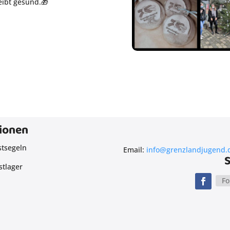
eibt gesund.🎁
ionen
stsegeln
Email:
info@grenzlandjugend.
S
stlager
Fo