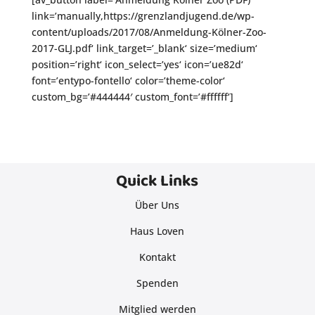
link=’manually,https://grenzlandjugend.de/wp-
content/uploads/2017/08/Anmeldung-Kölner-Zoo-
2017-GLJ.pdf‘ link_target=’_blank‘ size=’medium‘
position=’right‘ icon_select=’yes‘ icon=’ue82d‘
font=’entypo-fontello‘ color=’theme-color‘
custom_bg=’#444444′ custom_font=’#ffffff‘]
Quick Links
Über Uns
Haus Loven
Kontakt
Spenden
Mitglied werden